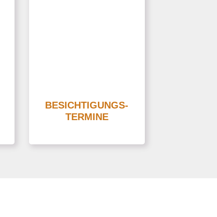
nur um eine professionelle
Immobilien-Präsentation
sondern auch um die
it
Durchführung der
Besichtigungstermine und
die Kommunikation mit
lt
den Interessenten / die
it
BESICHTIGUNGS-
Bearbeitung der
TERMINE
Interessenten-Anfragen.