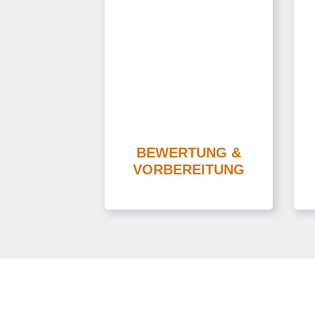
OBJEKTBEWERTUNG
Unsere langjährige
p
Erfahrung ist eine fundierte
Grundlage um Ihre
s
Immobilie richtig zu
bewerten.
BEWERTUNG &
VORBEREITUNG