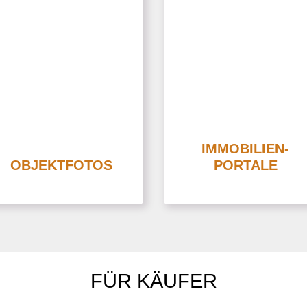
Wir veröffentlichen Ihre
Immobilienverkauf bieten
Immobilie auf den
wir auch eine
unterschiedlichen
rofessionelle Hilfe mit den
Immobilien-Portalen. Som
Fotos Ihrer Immobilie
erhöhen sich die
owie der Bildverwaltung /
Erfolgschancen. Ein
Bildbearbeitung an.
benutzerfreundlicher Inha
Objektfotos sehen wir als
weckt die Aufmerksamke
IMMOBILIEN-
wichtigen Bestandteil des
OBJEKTFOTOS
PORTALE
zu Ihrer Immobilie.
Verkaufserfolges.
FÜR KÄUFER