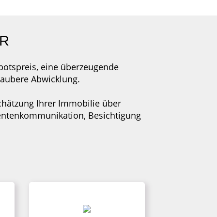
ER
ebotspreis, eine überzeugende
 saubere Abwicklung.
schätzung Ihrer Immobilie über
ssentenkommunikation, Besichtigung
BESICHTIGUNGSTERMINE
LE
Wir kümmern uns nicht