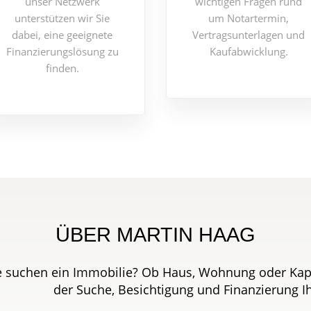
unser Netzwerk
wichtigen Fragen rund
unterstützen wir Sie
um Notartermin,
dabei, eine geeignete
Vertragsunterlagen und
Finanzierungslösung zu
Kaufabwicklung.
finden.
ÜBER MARTIN HAAG
e suchen ein Immobilie? Ob Haus, Wohnung oder Kapit
der Suche, Besichtigung und Finanzierung 