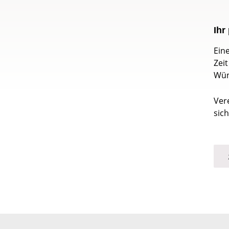
Ihr
Ein
Zei
Wün
Ver
sich